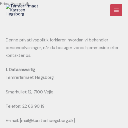
Gå
Privatlivspolitik
til
MAI
indholdet
MEN
Denne privatlivspolitik forklarer, hvordan vi behandler
personoplysninger, når du besøger vores hjemmeside eller
kontakter os.
1. Dataansvarlig
Tømrerfirmaet Høgsborg
Smørhullet 12, 7100 Vejle
Telefon: 22 66 90 19
E-mail: [mail@karstenhoegsborg.dk]