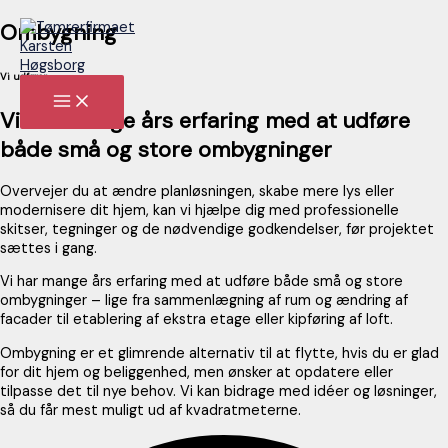
Gå
Ombygning
til
indholdet
Vi udfører
MAIN
MENU
Vi har mange års erfaring med at udføre
både små og store ombygninger
Overvejer du at ændre planløsningen, skabe mere lys eller
modernisere dit hjem, kan vi hjælpe dig med professionelle
skitser, tegninger og de nødvendige godkendelser, før projektet
sættes i gang.
Vi har mange års erfaring med at udføre både små og store
ombygninger – lige fra sammenlægning af rum og ændring af
facader til etablering af ekstra etage eller kipføring af loft.
Ombygning er et glimrende alternativ til at flytte, hvis du er glad
for dit hjem og beliggenhed, men ønsker at opdatere eller
tilpasse det til nye behov. Vi kan bidrage med idéer og løsninger,
så du får mest muligt ud af kvadratmeterne.